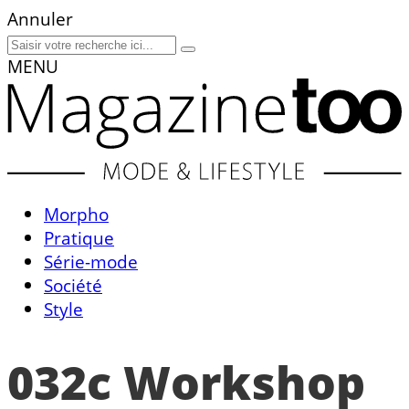
Annuler
MENU
Morpho
Pratique
Série-mode
Société
Style
032c Workshop