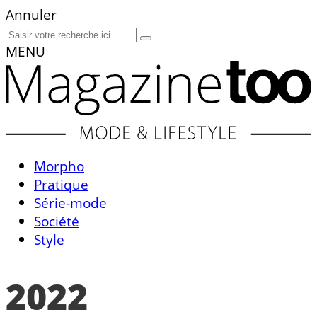
Annuler
MENU
Morpho
Pratique
Série-mode
Société
Style
2022