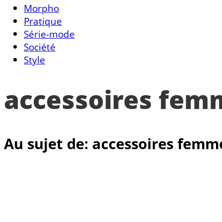
Morpho
Pratique
Série-mode
Société
Style
accessoires fem
Au sujet de: accessoires femm