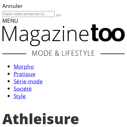
Annuler
MENU
Morpho
Pratique
Série-mode
Société
Style
Athleisure