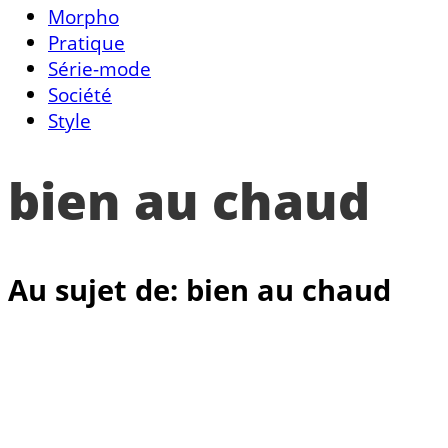
Morpho
Pratique
Série-mode
Société
Style
bien au chaud
Au sujet de: bien au chaud