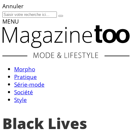
Annuler
MENU
Morpho
Pratique
Série-mode
Société
Style
Black Lives