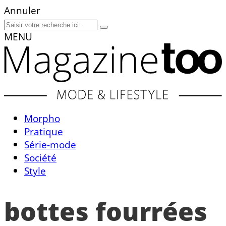
Annuler
MENU
Morpho
Pratique
Série-mode
Société
Style
bottes fourrées