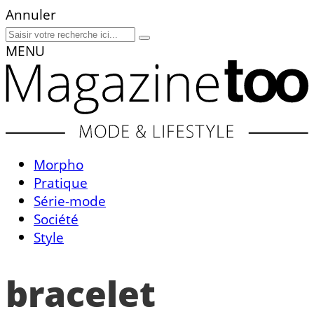
Annuler
MENU
Morpho
Pratique
Série-mode
Société
Style
bracelet