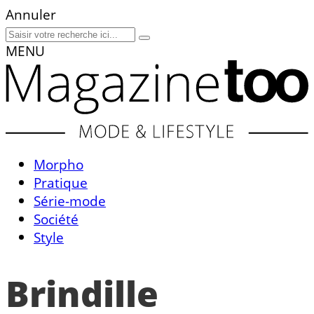
Annuler
MENU
Morpho
Pratique
Série-mode
Société
Style
Brindille