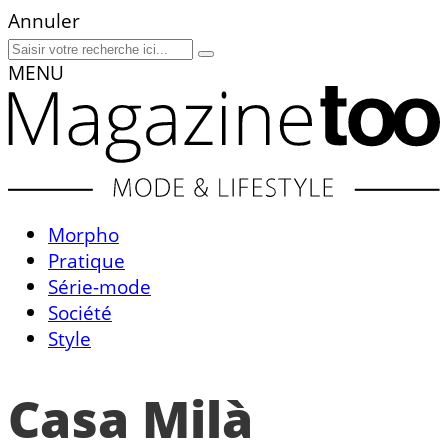
Annuler
MENU
Morpho
Pratique
Série-mode
Société
Style
Casa Milà