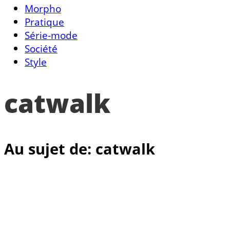
Morpho
Pratique
Série-mode
Société
Style
catwalk
Au sujet de: catwalk