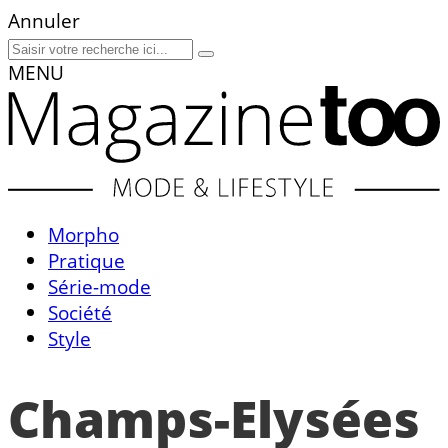
Annuler
MENU
Morpho
Pratique
Série-mode
Société
Style
Champs-Elysées