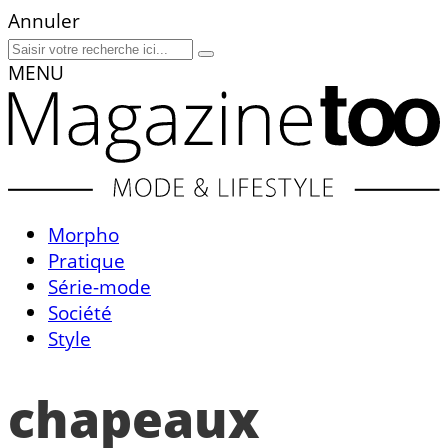
Annuler
MENU
Morpho
Pratique
Série-mode
Société
Style
chapeaux