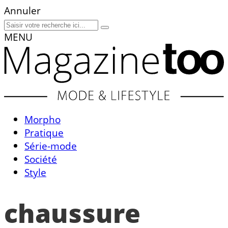
Annuler
MENU
Morpho
Pratique
Série-mode
Société
Style
chaussure