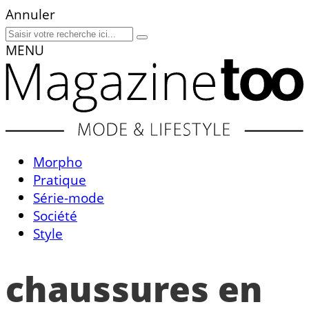
Annuler
MENU
Morpho
Pratique
Série-mode
Société
Style
chaussures en