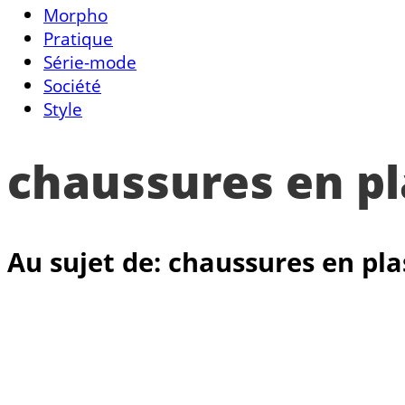
Morpho
Pratique
Série-mode
Société
Style
chaussures en pl
Au sujet de: chaussures en pla