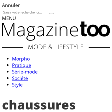
Annuler
MENU
Morpho
Pratique
Série-mode
Société
Style
chaussures