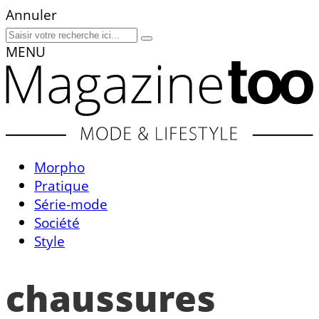
Annuler
MENU
Morpho
Pratique
Série-mode
Société
Style
chaussures