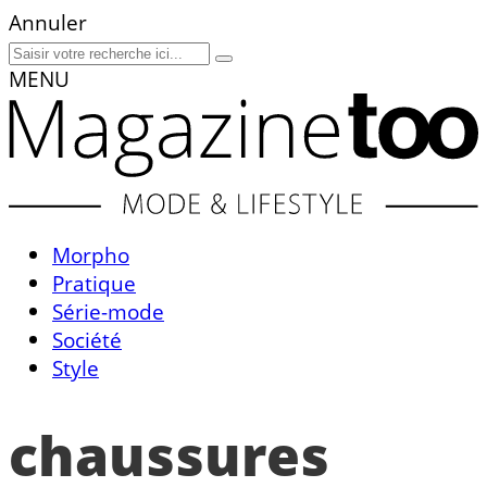
Annuler
MENU
Morpho
Pratique
Série-mode
Société
Style
chaussures