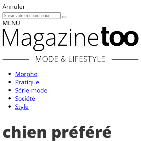
Annuler
MENU
Morpho
Pratique
Série-mode
Société
Style
chien préféré