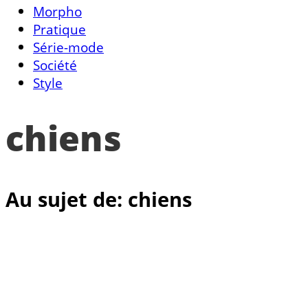
Morpho
Pratique
Série-mode
Société
Style
chiens
Au sujet de: chiens