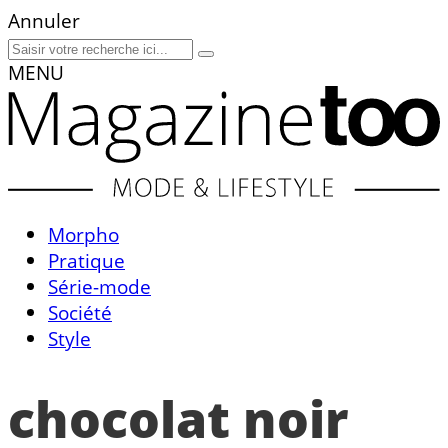
Annuler
MENU
Morpho
Pratique
Série-mode
Société
Style
chocolat noir