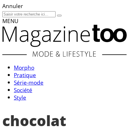
Annuler
MENU
Morpho
Pratique
Série-mode
Société
Style
chocolat