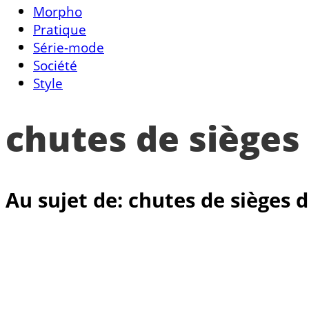
Morpho
Pratique
Série-mode
Société
Style
chutes de siège
Au sujet de: chutes de sièges