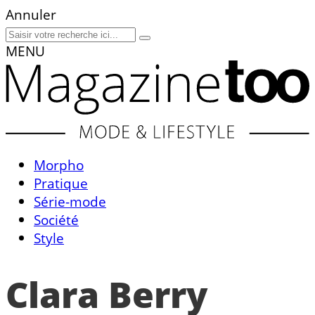
Annuler
MENU
Morpho
Pratique
Série-mode
Société
Style
Clara Berry