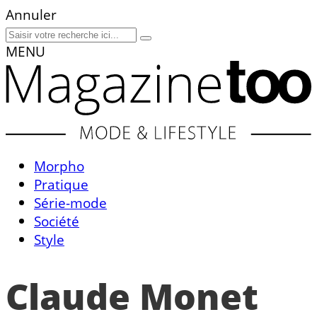
Annuler
MENU
Morpho
Pratique
Série-mode
Société
Style
Claude Monet