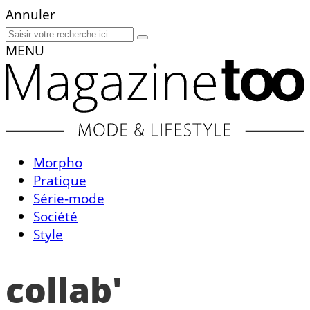
Annuler
MENU
Morpho
Pratique
Série-mode
Société
Style
collab'