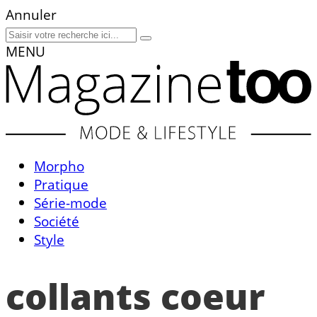
Annuler
MENU
Morpho
Pratique
Série-mode
Société
Style
collants coeur