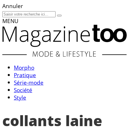
Annuler
MENU
Morpho
Pratique
Série-mode
Société
Style
collants laine