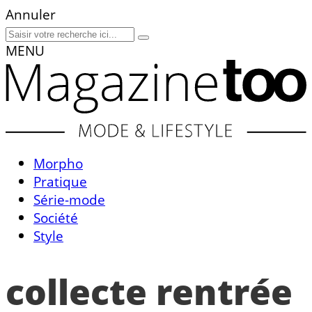
Annuler
MENU
Morpho
Pratique
Série-mode
Société
Style
collecte rentrée