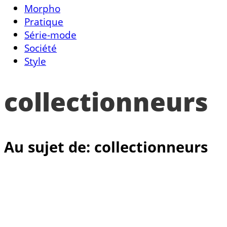
Morpho
Pratique
Série-mode
Société
Style
collectionneurs
Au sujet de: collectionneurs