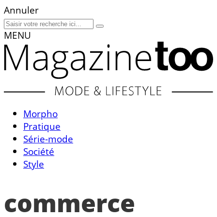
Annuler
MENU
Morpho
Pratique
Série-mode
Société
Style
commerce