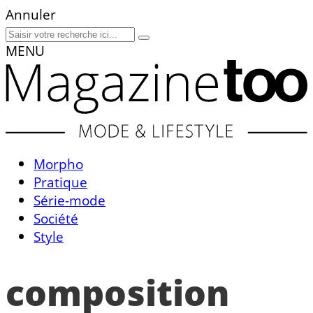
Annuler
MENU
Morpho
Pratique
Série-mode
Société
Style
composition