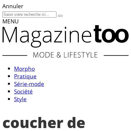
Annuler
MENU
Morpho
Pratique
Série-mode
Société
Style
coucher de