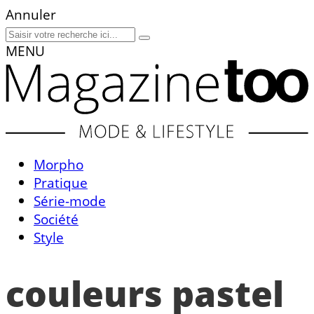
Annuler
MENU
Morpho
Pratique
Série-mode
Société
Style
couleurs pastel