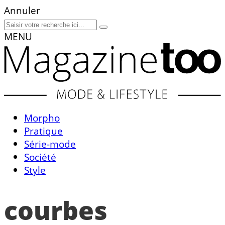
Annuler
MENU
Morpho
Pratique
Série-mode
Société
Style
courbes