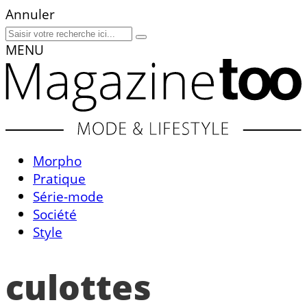
Annuler
MENU
Morpho
Pratique
Série-mode
Société
Style
culottes