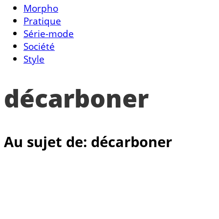
Morpho
Pratique
Série-mode
Société
Style
décarboner
Au sujet de: décarboner