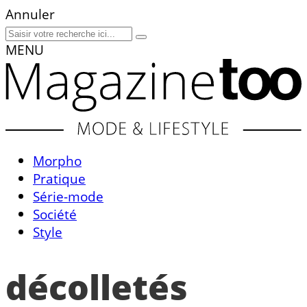
Annuler
MENU
Morpho
Pratique
Série-mode
Société
Style
décolletés