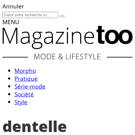
Annuler
MENU
Morpho
Pratique
Série-mode
Société
Style
dentelle