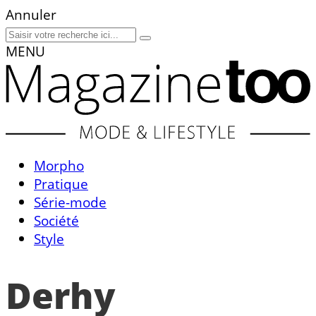
Annuler
MENU
Morpho
Pratique
Série-mode
Société
Style
Derhy