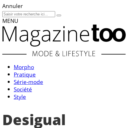
Annuler
MENU
Morpho
Pratique
Série-mode
Société
Style
Desigual