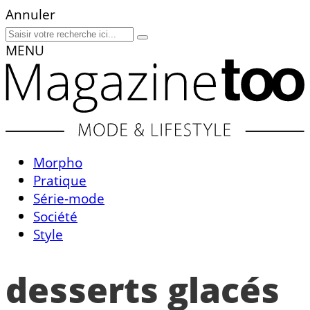
Annuler
MENU
Morpho
Pratique
Série-mode
Société
Style
desserts glacés