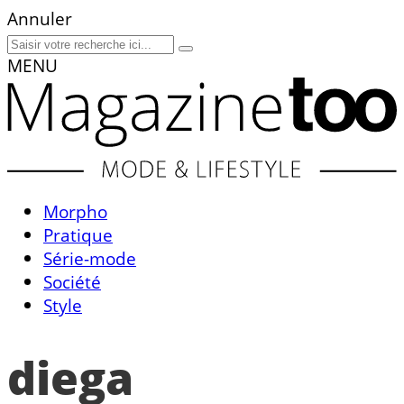
Annuler
MENU
Morpho
Pratique
Série-mode
Société
Style
diega