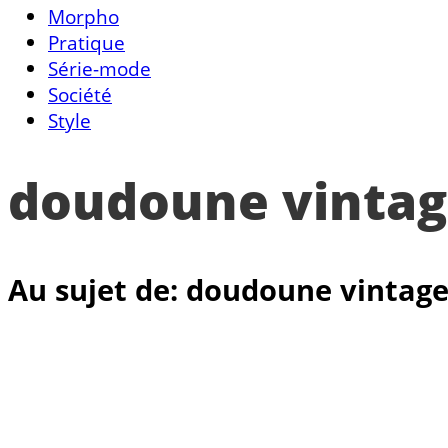
Morpho
Pratique
Série-mode
Société
Style
doudoune vinta
Au sujet de: doudoune vintag