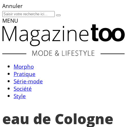
Annuler
MENU
Morpho
Pratique
Série-mode
Société
Style
eau de Cologne