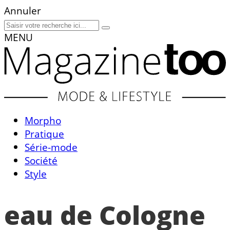
Annuler
MENU
Morpho
Pratique
Série-mode
Société
Style
eau de Cologne