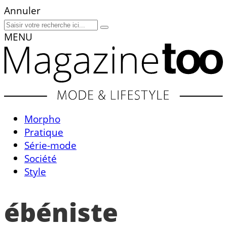
Annuler
MENU
Morpho
Pratique
Série-mode
Société
Style
ébéniste