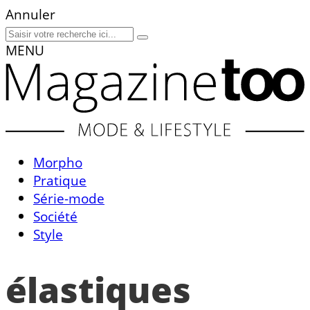
Annuler
MENU
Morpho
Pratique
Série-mode
Société
Style
élastiques