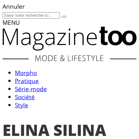
Annuler
MENU
Morpho
Pratique
Série-mode
Société
Style
ELINA SILINA